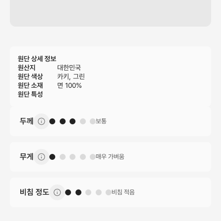
원단 상세 정보
원산지
대한민국
원단 색상
카키, 그린
원단 소재
면 100%
원단 특성
두께
보통
무게
매우 가벼움
비침 정도
비침 적음