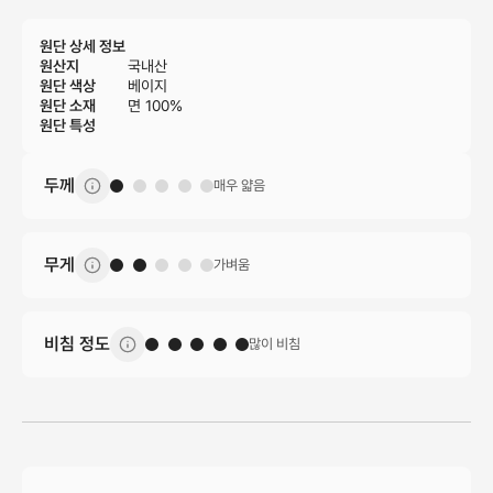
원단 상세 정보
원산지
국내산
원단 색상
베이지
원단 소재
면 100%
원단 특성
두께
매우 얇음
무게
가벼움
비침 정도
많이 비침