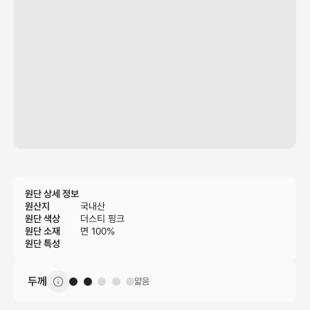
원단 상세 정보
원산지
국내산
원단 색상
더스티 핑크
원단 소재
면 100%
원단 특성
두께
얇음