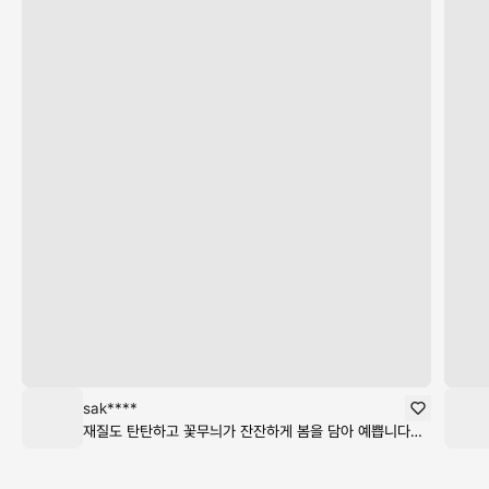
sak****
재질도 탄탄하고 꽃무늬가 잔잔하게 봄을 담아 예쁩니다~ 컬러들이 많아서 고민했는데 베이지계열이 차분하게 따뜻해보이고 예쁘네요