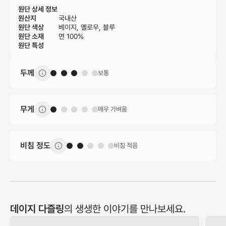
원단 상세 정보
원산지
국내산
원단 색상
베이지, 옐로우, 블루
원단 소재
면 100%
원단 특성
두께
보통
무게
매우 가벼움
비침 정도
비침 적음
데이지 다즐링
의 생생한 이야기를 만나보세요.