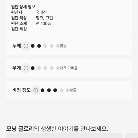
원단 상세 정보
원산지
국내산
원단 색상
핑크, 그린
원단 소재
면 100%
원단 특성
두께
얇음
무게
매우 가벼움
비침 정도
보통
모닝 글로리
의 생생한 이야기를 만나보세요.