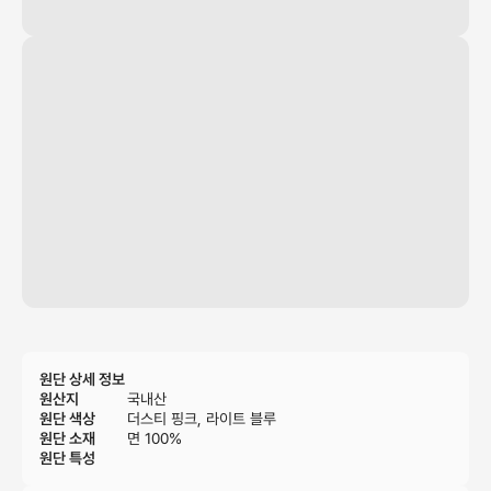
원단 상세 정보
원산지
국내산
원단 색상
더스티 핑크, 라이트 블루
원단 소재
면 100%
원단 특성