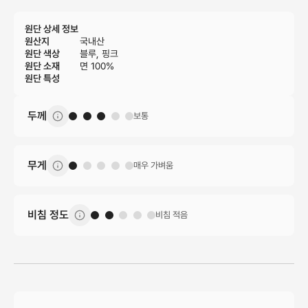
원단 상세 정보
원산지
국내산
원단 색상
블루, 핑크
원단 소재
면 100%
원단 특성
두께
보통
무게
매우 가벼움
비침 정도
비침 적음