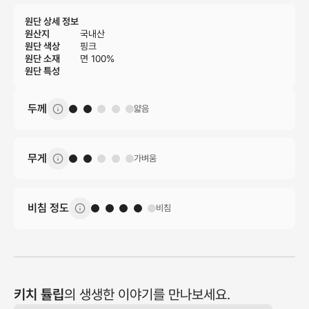
원단 상세 정보
원산지
국내산
원단 색상
핑크
원단 소재
면 100%
원단 특성
두께
얇음
무게
가벼움
비침 정도
비침
키치 튤립
의 생생한 이야기를 만나보세요.