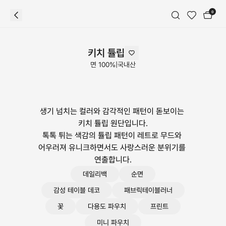
0
키치 튤립
면 100%
|
국내산
생기 넘치는 컬러와 감각적인 패턴이 돋보이는 
키치 튤립 원단입니다.

톡톡 튀는 색감의 튤립 패턴이 레트로 무드와 
어우러져 유니크하면서도 사랑스러운 분위기를 
연출합니다.
데일리백
순면
감성 테이블 데코
패브릭테이블러너
꽃
다용도 파우치
프린트
미니 파우치