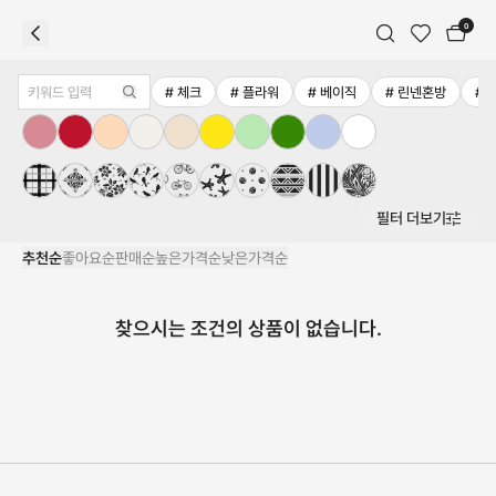
0
헤드보드
#
체크
#
플라워
#
베이직
#
린넨혼방
#
필터 더보기
추천순
좋아요순
판매순
높은가격순
낮은가격순
찾으시는 조건의 상품이 없습니다.