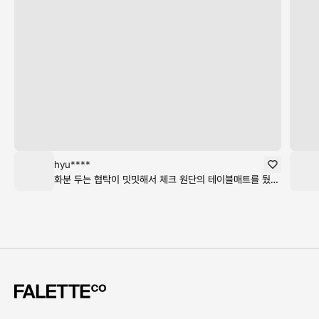
hyu****
화분 두는 협탁이 밋밋해서 체크 원단의 테이블매트를 뒀더니 공간이 훨씬 따뜻한 느낌으로 바뀌었어요