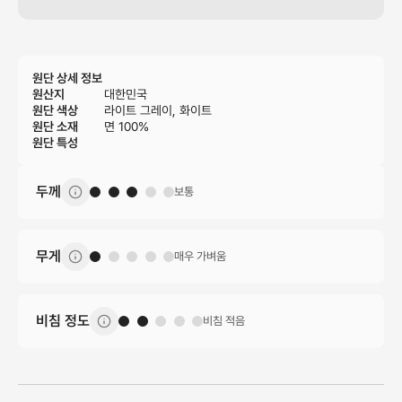
원단 상세 정보
원산지
대한민국
원단 색상
라이트 그레이, 화이트
원단 소재
면 100%
원단 특성
두께
보통
무게
매우 가벼움
비침 정도
비침 적음